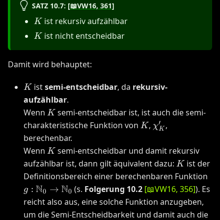
SATZ 10.7:
[
📖
VW16
, 361
]
K
ist rekursiv aufzählbar
K
K
ist nicht entscheidbar
K
Damit wird behauptet:
K
ist
semi-entscheidbar
, da
rekursiv-
K
aufzählbar
.
K
Wenn
semi-entscheidbar ist, ist auch die semi-
K
′
K
\chi'_K
charakteristische Funktion von
,
,
K
χ
K
berechenbar.
K
Wenn
semi-entscheidbar und damit rekursiv
K
K
aufzählbar ist, dann gilt äquivalent dazu:
ist der
K
g:
Definitionsbereich einer berechenbaren Funktion
\m
N
N
:
→
(s.
Folgerung 10.2
[
📖
VW16
, 356
]
). Es
g
0
0
\r
reicht also aus, eine solche Funktion anzugeben,
\m
um die Semi-Entscheidbarkeit und damit auch die