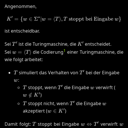
Angenommen,
′
∗
=
{
∈
Σ
∣
=
⟨
⟩
,
K' = \{w \in \Sigma^* | w
stoppt bei Eingabe
}
K
w
w
T
T
w
ist entscheidbar.
′
′
T'
K'
Sei
ist die Turingmaschine, die
entscheidet.
T
K
w =
1
Sei
=
⟨
⟩
die Codierung
einer Turingmaschine, die
w
T
\langle
wie folgt arbeitet:
T
\rangle
′
T
T'
w
simuliert das Verhalten von
bei der Eingabe
T
T
:
w
′
T
T'
w
w
stoppt, wenn
die Eingabe
verwirft (
T
T
w
\not
′
∈
/
)
w
K
K'
′
T
T'
w
stoppt nicht, wenn
die Eingabe
T
T
w
′
w
akzeptiert (
∈
)
w
K
\in
′
T
K'
w
\Leftrightarrow
T'
w
\
Damit folgt:
stoppt bei Eingabe
⇔
verwirft
T
w
T
w