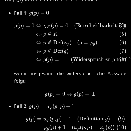
g(p)
Fall 1:
(
)
=
0
g
p
= 0
(
)
=
0
⇔
(
)
=
0
(Entscheidbarkeit
)
\begin{align} g(p) = 0 
g
p
χ
p
K
K
⇔
∈
/
p
K
⇔
∈
/
Def
(
)
(
=
)
p
φ
g
φ
p
p
⇔
∈
/
Def
(
)
p
g
⇔
(
)
=
⊥
(Widerspruch zu
total 
g
p
g
womit insgesamt die widersprüchliche Aussage
folgt:
(
)
=
0
⇔
g(p) = 0 \Leftrightarrow
(
)
=
⊥
g
p
g
p
g(p) =
Fall 2:
(
)
=
(
,
)
+
1
g
p
u
p
p
φ
u_{\varphi}
(
)
=
(
,
)
+
1
(Definition
)
(p,p) + 1
\begin{align} g(p) &= u
g
p
u
p
p
g
φ
=
(
)
+
1
(
(
,
)
=
(
)
)
φ
p
u
p
p
φ
p
p
φ
p