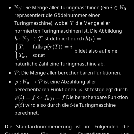
\mathbb{N}_0
N
i \in
N
: Die Menge aller Turingmaschinen (ein
∈
i
0
0
\mathbb
repräsentiert die Gödelnummer einer
\mathcal{T}
Turingmaschine), wobei
die Menge aller
T
h:
normierten Turingmaschinen ist. Die Abbildung
\ma
N
h(i) =
:
→
ist definiert durch
(
)
=
T
h
h
i
0
\rig
\begin{cases}
{
,
falls
(
(
))
=
T
p
τ
T
i
bildet also auf eine
\ma
T, &
,
sonst
T
ω
\text{falls }
natürliche Zahl eine Turingmaschine ab.
p(\tau(T)) =
\mathcal{P}
i\\
: Die Menge aller berechenbaren Funktionen.
P
T_{\omega},
\varphi:
N
:
→
ist eine Abzählung aller
P
φ
0
&
\mathbb{N}_0
\varphi
\v
berechenbaren Funktionen.
ist festgelegt durch
φ
\text{sonst}
\rightarrow
\L
(
)
=
⇔
=
Die berechenbare Funktion
φ
i
f
f
f
(
)
\end{cases}
h
i
\mathcal{P}
f_
\varphi(i)
i
(
)
wird also durch die
-te Turingmaschine
φ
i
i
berechnet.
Die Standardnummerierung ist im Folgenden die