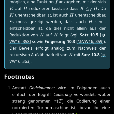
f
K
möglich, eine Funktion
anzugeben, mit der sich
f
H
K
K
auf
reduzieren lässt, so dass
≤
. Da
K
H
K
H
f
\leq_f
H
unentscheidbar ist, ist auch
unentscheidbar.
K
H
H
H
Es muss gezeigt werden, dass auch
semi-
H
entscheidbar ist, da dies nicht allein aus der
K
H
Reduktion von
auf
folgt (vgl.
Satz 10.5
[
📖
K
H
VW16
, 358
]
sowie
Folgerung 10.3
[
📖
VW16
, 359
]
).
Der Beweis erfolgt analog zum Nachweis der
K
rekursiven Aufzählbarkeit von
mit
Satz 10.8
[
📖
K
VW16
, 363
]
.
Footnotes
Anstatt
Gödelnummer
wird im Folgenden auch
einfach der Begriff
Codierung
verwendet, wobei
\tau(T)
streng genommen
(
)
die Codierung einer
τ
T
normierten Turingmaschine ist, bevor ihr eine