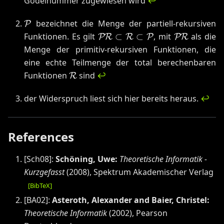
Gödelnummer zugewiesen wird
↩
\mathcal{P}
bezeichnet die Menge der partiell-rekursiven
P
\mathcal{PR}
\mathcal{
Funktionen. Es gilt
⊂
⊂
, mit
als die
PR
R
P
PR
\subset
Menge der primitiv-rekursiven Funktionen, die
\mathcal{R}
eine echte Teilmenge der total berechenbaren
\subset
\mathcal{R}
Funktionen
sind
↩
R
\mathcal{P}
der Widerspruch liest sich hier bereits heraus.
↩
References
[
Sch08
]:
Schöning, Uwe
:
Theoretische Informatik -
Kurzgefasst
(
2008
)
,
Spektrum Akademischer Verlag
[BibTeX]
[
BA02
]:
Asteroth, Alexander and Baier, Christel
:
Theoretische Informatik
(
2002
)
,
Pearson