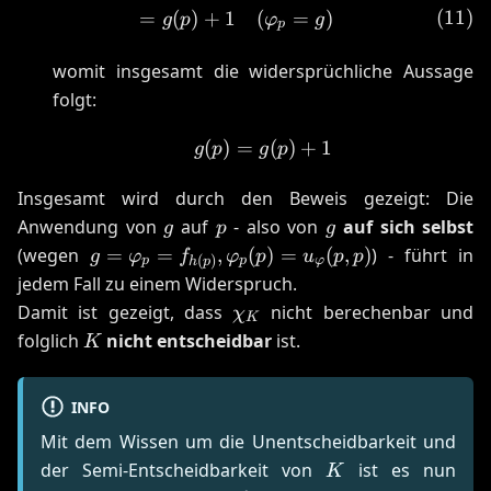
=
(
)
+
1
(
=
)
g
p
φ
g
p
womit insgesamt die widersprüchliche Aussage
folgt:
(
)
=
g(p) = g(p) + 1
(
)
+
1
g
p
g
p
Insgesamt wird durch den Beweis gezeigt: Die
g
p
g
Anwendung von
auf
- also von
auf sich selbst
g
p
g
g =
(wegen
=
=
,
(
)
=
(
,
)
) - führt in
g
φ
f
φ
p
u
p
p
(
)
p
p
φ
h
p
\varphi_p =
jedem Fall zu einem Widerspruch.
f_{h(p)},
\chi_K
Damit ist gezeigt, dass
nicht berechenbar und
χ
K
\varphi_p(p)
K
folglich
nicht entscheidbar
ist.
K
=
u_{\varphi}
(p, p)
INFO
Mit dem Wissen um die Unentscheidbarkeit und
K
der Semi-Entscheidbarkeit von
ist es nun
K