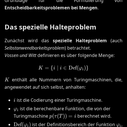
Grundlage für die Formulierung von
Entscheidbarkeitsproblemen bei Mengen
.
Das spezielle Halteproblem
Zunächst wird das
spezielle Halteproblem
(auch
Selbstanwendbarkeitsproblem
) betrachtet.
Vossen und Witt
definieren es über folgende Menge:
=
{
∣
∈
K = \{i \mid i \in \text{
Def
(
)}
K
i
i
φ
i
K
enthält alle Nummern von Turingmaschinen, die,
K
angewendet auf sich selbst, anhalten:
i
ist die Codierung einer Turingmaschine.
i
\varphi_i
ist die berechenbare Funktion, die von der
φ
i
p(\tau(T))
Turingmaschine
(
(
))
=
berechnet wird.
p
τ
T
i
= i
\text{Def}
\var
Def
(
)
ist der Definitionsbereich der Funktion
,
φ
φ
i
i