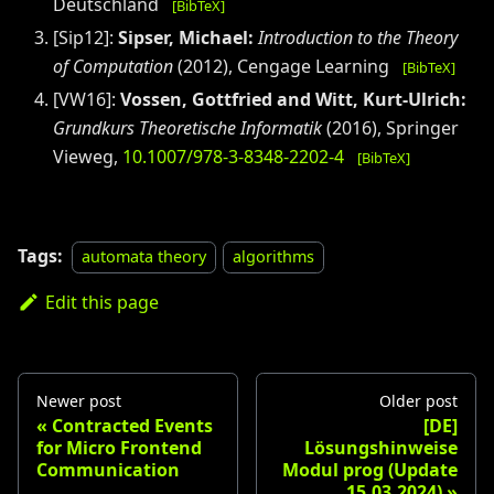
Deutschland
[BibTeX]
[
Sip12
]:
Sipser, Michael
:
Introduction to the Theory
of Computation
(
2012
)
,
Cengage Learning
[BibTeX]
[
VW16
]:
Vossen, Gottfried and Witt, Kurt-Ulrich
:
Grundkurs Theoretische Informatik
(
2016
)
,
Springer
Vieweg
,
10.1007/978-3-8348-2202-4
[BibTeX]
Tags:
automata theory
algorithms
Edit this page
Newer post
Older post
Contracted Events
[DE]
for Micro Frontend
Lösungshinweise
Communication
Modul prog (Update
15.03.2024)