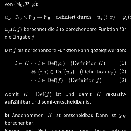
(\mathbb{N}_0,
N
von
(
,
,
)
:
P
φ
0
\mathcal{P},
N
N
N
:
\varphi)
×
→
definiert durch
u_{\varphi} : \mathbb{N}
(
,
)
=
(
u
u
i
x
φ
0
0
0
φ
φ
i
u_{\varphi}
i
(
,
)
berechnet die
-te berechenbare Funktion für
u
i
j
i
φ
(i, j)
j
die Eingabe
.
j
f
Mit
als berechenbare Funktion kann gezeigt werden:
f
∈
⇔
∈
Def
(
)
(Definition
)
\begin{align} i \in K &\Le
i
K
i
φ
K
i
⇔
(
,
)
∈
Def
(
)
(Definition
)
i
i
u
u
φ
φ
⇔
∈
Def
(
)
(Definition
)
i
f
f
K =
K
womit
=
Def
(
)
ist und damit
rekursiv-
K
f
K
\text{Def}
aufzählbar
und
semi-entscheidbar
ist.
(f)
K
\chi
b)
Angenommen,
ist entscheidbar. Dann ist
K
χ
K
berechenbar.
Vossen und Witt
definieren eine berechenbare