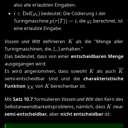
(\varphi_i)
also alle erlaubten Eingaben.
i \in
i
∈
Def
(
)
bedeutet: Die Codierung
der
i
φ
i
i
\text{Def}
p(\tau(T))
\varphi_i
Turingmaschine
(
(
))
=
, die
berechnet, ist
p
τ
T
i
φ
i
(\varphi_i)
= i
eine erlaubte Eingabe.
K
Vossen und Witt
definieren
als die "Menge aller
K
Turingmaschinen, die, [...] anhalten."
Das bedeutet, dass von einer
entscheidbaren Menge
ausgegangen wird:
K
\ov
Es wird angenommen, dass sowohl
als auch
K
K
semi-entscheidbar sind und die
charakteristische
\chi_K
K
Funktion
von
berechenbar ist.
χ
K
K
Mit
Satz 10.7
formulieren
Vossen und Witt
den Kern des
K
Selbstanwendbarkeitsproblems, nämlich, dass
zwar
K
semi-entscheidbar
, aber
nicht entscheidbar
ist: