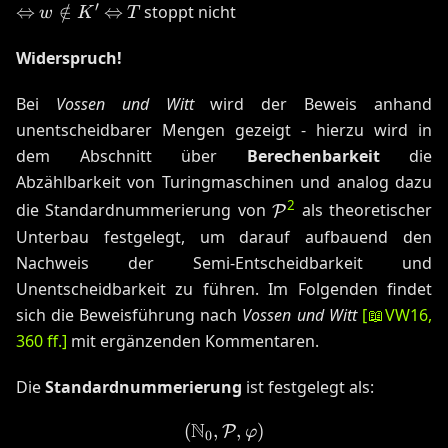
′
w
\Leftrightarrow
T
⇔
∈
/
⇔
stoppt nicht
w
K
T
\notin
K'
Widerspruch!
Bei
Vossen und Witt
wird der Beweis anhand
unentscheidbarer Mengen gezeigt - hierzu wird in
dem Abschnitt über
Berechenbarkeit
die
Abzählbarkeit von Turingmaschinen und analog dazu
\mathcal{P}
2
die Standardnummerierung von
als theoretischer
P
Unterbau festgelegt, um darauf aufbauend den
Nachweis der Semi-Entscheidbarkeit und
Unentscheidbarkeit zu führen. Im Folgenden findet
sich die Beweisführung nach
Vossen und Witt
[
📖
VW16
,
360 ff.
]
mit ergänzenden Kommentaren.
Die
Standardnummerierung
ist festgelegt als:
N
(
,
(\mathbb{N}_0, \mathcal
,
)
P
φ
0