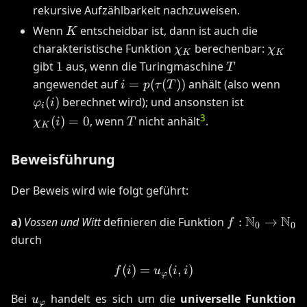
rekursive Aufzählbarkeit nachzuweisen.
K
Wenn
entscheidbar ist, dann ist auch die
K
\chi_K
\chi_
charakteristische Funktion
berechenbar:
χ
χ
K
K
1
T
gibt
1
aus, wenn die Turingmaschine
T
i =
\var
angewendet auf
=
(
(
))
anhält (also wenn
i
p
τ
T
p(\tau(T))
\chi_K(i)
(
)
berechnet wird); und ansonsten ist
φ
i
i
= 0
T
3
(
)
=
0
, wenn
nicht anhält
.
χ
i
T
K
Beweisführung
Der Beweis wird wie folgt geführt:
f:
N
N
a)
Vossen und Witt
definieren die Funktion
:
→
f
0
0
\mathbb{N}
durch
\rightarrow
\mathbb{N}
(
)
=
f(i) = u_{\varphi}(i, i)
(
,
)
f
i
u
i
i
φ
u_{\varphi}
Bei
handelt es sich um die
universelle Funktion
u
φ